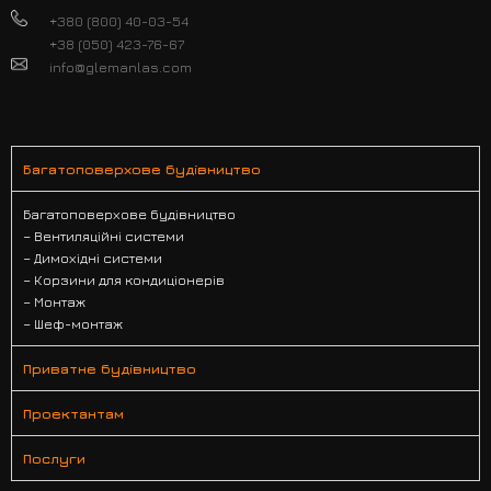
+380 (800) 40-03-54
+38 (050) 423-76-67
info@glemanlas.com
Багатоповерхове будівництво
Багатоповерхове будівництво
– Вентиляційні системи
– Димохідні системи
– Корзини для кондиціонерів
– Монтаж
– Шеф-монтаж
Приватне будівництво
Проектантам
Послуги