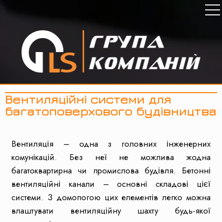
Вентиляційні системи для
багатоповерхового будівництва
Вентиляція – одна з головних інженерних
комунікацій. Без неї не можлива жодна
багатоквартирна чи промислова будівля. Бетонні
вентиляційні канали – основні складові цієї
системи. З домопогою цих елементів легко можна
влаштувати вентиляційну шахту будь-якої